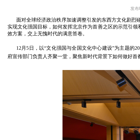
发布时
面对
全球经济政治秩序加速调整引发
的
东西方文化剧烈
实现文化强国目标
，
如何发挥北京作为首善之区的示范引领
效方案，交上无愧时代的满意答卷。
12
月
5
日，以
“
文化强国与全国文化中心建设
”
为主题的
20
府宣传部门负责人
齐聚
一堂
，聚焦新时代背景下如何做好首