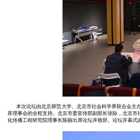
本次论坛由北京师范大学
、
北京市社会科学界联合会
主
库理事会
的
全程
支持。
北京市委宣传部副部长张际
，
北京市
化传播工程研究院理事长陈丽
出席论坛并致辞。论坛开幕式