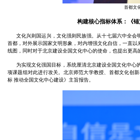
首都文
构建
核心指标体系
：
《
锚
文化兴
则
国运兴，文化强
则
民族强。
从十七届六中全会
首都
，对外展示国家文明形象，对内增强文化自信，
一直以
线图
，
同时
对于
北京
建设全国文化中心的使命，
也
提出更高
为实现文化强国目标，系统厘清北京
建设全国文化中心
项课题组对此进行攻关。
北京师范大学教授
、
首都文化创新
标
推动全国文化中心建设
》
主旨
报告
。