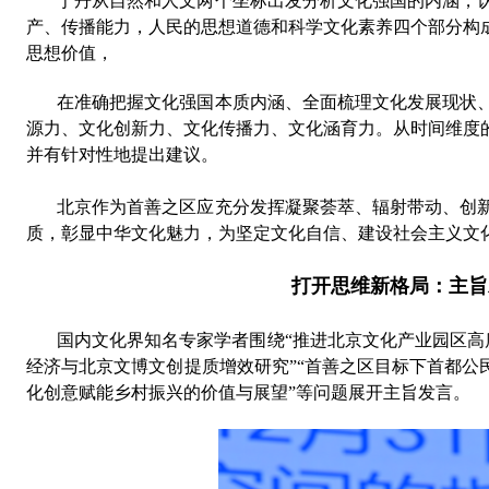
于丹
从
自然和人文两个坐标出发分析
文化
强国的内涵
，
产、传播能力，人民的思想道德和科学文化素养
四个部分构
思想价值
，
在
准确把握文化强国本质内涵、全面梳理文化发展现状
源力、文化创新力、文化传播力、文化涵育力。从时间维度
并有针对性地提出建议。
北京作为首善之区应充分发挥凝聚荟萃、辐射带动、创
质，彰显中华文化魅力，为
坚定文化自信
、
建设
社会主义
文
打开思维新格局
：
主旨
国
内
文化界知名专家学者围绕
“
推进北京文化产业园区高
经济与北京文博文创
提质增效研究
”“
首善之区目标下首都公
化创意赋能乡村振兴的价值与展望
”
等问题展开主旨
发言
。