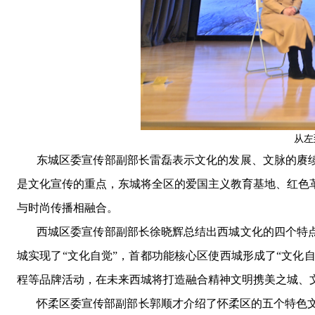
从左
东城区委宣传部副部长雷磊表示文化的发展
、
文脉的赓
是文化宣传的重点
，
东城将全区的爱国主义教育基地
、
红色
与时尚传播相融合
。
西城区委宣传部副部长徐晓辉总结出西城文化的四个特
城实现了
“文化自觉”
，
首都功能核心区使西城形成了
“文化自
程等品牌活动
，
在未来西城将打造融合精神文明携美之城
、
怀柔区委宣传部副部长郭顺才介绍了怀柔区的五个特色