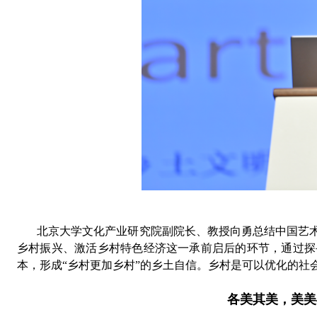
北京大学文化产业研究院副院长、教授向勇
总结中国艺
乡村振兴
、
激活乡村特色经济这一承前启后的环节
，
通过探
本
，
形成
“
乡村更加乡村
”
的乡土自信
。
乡村是可以优化的社
各美其美
，
美美