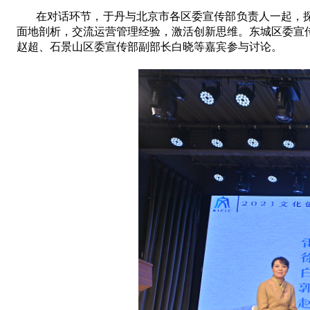
在对话环节，于丹与
北京市各
区委宣传部
负责人一起，
面地剖析，交流
运营管理经验
，激活创新思维
。
东城区委宣
赵超
、
石景山区委宣传部副部长白晓等嘉宾参与讨论
。