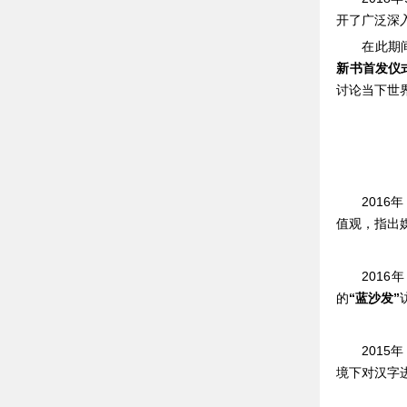
开了广泛深
在此期
新书首发仪
讨论当下世
201
值观，指出
2016
的
“蓝沙发”
2015
境下对汉字