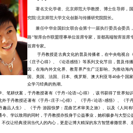
著名文化学者、北京师范大学教授、博士生导师，
究院/北京师范大学文化创新与传播研究院院长。
兼任中华全国妇女联合会第十一届执行委员会委员
路”智库合作联盟理事单位首席专家，首都高端智库首席
首席专家。
于丹教授是古典文化的普及传播者，在中央电视台
《庄子心得》、《论语感悟》等系列文化节目，普及传
因，在海内外文化界、教育界产生广泛影响。为推动海
国、美国、法国、日本、俄罗斯、澳大利亚等40余个国
众学习经典的热潮。
学、笔耕伏案，于丹教授著有《于丹<论语>心得》，该书获得了世界知识
此外于丹教授还著有《于丹<庄子>心得》、《于丹<论语>感悟》、《于
丹趣品人生》、《于丹·游园惊梦：昆曲艺术审美之旅》、以及《人间
通今、学以致用的同时，于丹教授亦投身于公益事业，她积极参与大型公
，不仅让经典浸润当代人的内心，更是让博大精深的东方智慧睿撒世界、