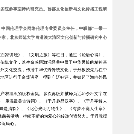
国务院参事室特约研究员。首都文化创新与文化传播工程研
，中国伦理学会网络伦理专业委员会主任，中联部“一带一
专家，北京师范大学粤港澳大湾区文化创新与传播研究中心
《百家讲坛》、《文明之旅》等栏目，通过《论语心得》、
播传统文化，以生命感悟激活经典中属于中华民族的精神基
内外文化交流，传播中华优秀传统文化，于丹教授先后在中
家地区进行千余场讲座，得到广泛好评，并掀起了海内外民
产权组织的版权金奖。多次再版并被译为近40余种文字在
丹：重温最美古诗词》、《于丹趣品汉字》
、《于丹字解人
有味是清欢》、《此心光明万物生》、《有梦不觉人生寒》
益慈善活动，持续不断的为爱心的传递付诸努力。于丹教授
亲近民心。