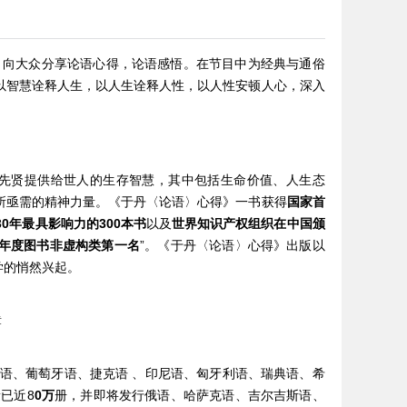
，向大众分享论语心得，论语感悟。在节目中为经典与通俗
以智慧诠释人生，以人生诠释人性，以人性安顿人心，深入
代先贤提供给世人的生存智慧，其中包括生命价值、人生态
所亟需的精神力量。《于丹〈论语〉心得》一书获得
国家首
0年最具影响力的300本书
以及
世界知识产权组织在中国颁
06年度图书非虚构类第一名
”。《于丹〈论语〉心得》出版以
学的悄然兴起。
章
语、葡萄牙语、捷克语 、印尼语、匈牙利语、瑞典语、希
已近8
0
万
册，并即将发行俄语、哈萨克语、吉尔吉斯语、