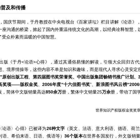
的普及和传播
6年，国庆节期间，于丹教授在中央电视台《百家讲坛》栏目讲解《论语》
一座沟通的桥梁，掀起了国内外重温传统文化的高潮，以经典诠释智慧，
了受众朴素而温暖的中国智慧。
6年出版《于丹<论语>心得》，通过其通俗易懂的解读，引领大众回归古
想、境界情操等，这些内容不单是知识和趣味，而是现代人寻求心灵安定
百”原创出版工程
、
第四届图书奖荣誉奖、中国出版集团畅销书推广计划、3
高奖项——版权金奖
、
2006年度“十六佳图书奖
”、
新浪图书风云榜“20
版，简体中文版销量高达
850
余万
册，繁体中文销量25
万余
册，带动了国
世界知识产权版权金奖奖
〈论语〉心得》已被译为
26种文字
（英文、法语、意大利语、德语、荷兰
利语、希伯来语、日语、俄语等）
36个版本
在世界各国发行，外文版销量