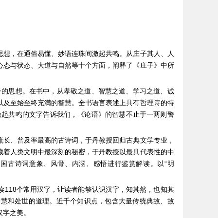
思想，在通俗易懂、妙语连珠间激起共鸣。从庄子其人、人
心态与状态、大道与自然等十个方面，阐释了《庄子》中所
子的思想。在书中，从孝敬之道、智慧之道、学习之道、诚
以及至始至终充满的智慧。全书语言表述上具有哲理诗的特
激起共鸣的文字告诉我们，《论语》的智慧不止于一两则警
流长、普及率最高的古诗词，于丹教授回归古典文学专业，
藏着人类文明中最深刻的秘密，于丹教授以最具代表性的中
国古诗词意象、风骨、内涵、感悟进行鉴赏解读。以“明
118个常用汉字，让读者能够认识汉字，知其然，也知其
智慧和处世的道理。近千个知识点，包含大量传统典故、故
汉字之美。