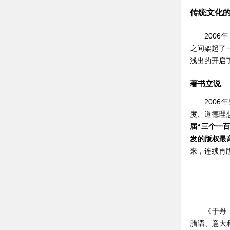
传统文化
200
之间架起了
浅出的开启
著书立说
200
度、道德理
届“三个一
发的版权最
来，连续再
《于丹
腊语、意大