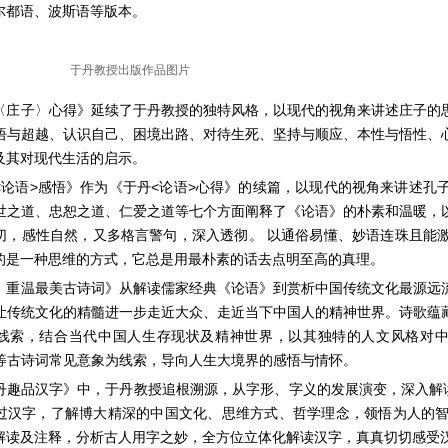
尔都语、波斯语等版本。
于丹教授出版作品图片
〈庄子〉心得》延续了于丹教授的独特风格，以现代的视角来讲述庄子的
悟与超越、认识自己、困境出路、对待生死、坚持与顺应、本性与悟性、
及其对现代生活的启示。
<论语>感悟》作为《于丹<论语>心得》的续篇，以现代的视角来讲述孔
世之道、忠恕之道、仁爱之道等七个方面阐释了《论语》的朴素和温暖，
切，感性自然，又多格言警句，深入透彻。 以通俗易懂、妙语连珠且能
的是一种思维的方式，它总是用最朴素的话去点明至高的真理。
：重温最美古诗词》从解读儒家经典《论语》到赏析中国传统文化最源远
让传统文化的精髓进一步走近大众、走近当下中国人的精神世界。诗歌蕴
线索，结合当代中国人生存现状及精神世界，以其独特的人文风格对中
风”等古诗词常见意象为线索，导向人生大境界的感悟与情怀。
丹趣品汉字》中，于丹教授追根溯源，从字形、字义的发展演变，深入解读
过汉字，了解博大精深的中国文化、思维方式、哲学理念，领悟为人的
解读及注释，分析古人用字之妙，全方位立体化解读汉字，真真切切感受