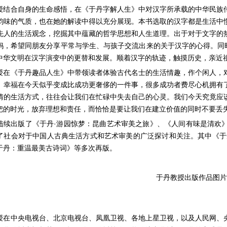
授结合自身的生命感悟，在《于丹字解人生》中对汉字所承载的中华民族
韵味的气质，也在她的解读中得以充分展现。本书选取的汉字都是生活中
先人的生活观念，挖掘其中蕴藏的哲学思想和人生道理。出于对于文字的
妈，希望同朋友分享平常与学生、与孩子交流出来的关于汉字的心得。同时
中华文明在汉字演变中的更替和发展。顺着汉字的轨迹，触摸历史，亲近
授在《于丹趣品人生》中带领读者体验古代名士的生活情趣，作个闲人，
。幸福在今天似乎变成比成功更奢侈的一件事，很多成功者费尽心机拥有
情的生活方式，往往会让我们在忙碌中失去自己的心灵。我们今天究竟应
把的时光，放弃理想和责任，而恰恰是要让我们在建立价值的同时不要丢
陆续出版了《于丹·游园惊梦：昆曲艺术审美之旅》、《人间有味是清欢
了社会对于中国人古典生活方式和艺术审美的广泛探讨和关注。其中《于丹
于丹：重温最美古诗词》等多次再版。
于丹教授出版作品图片
授在中央电视台、北京电视台、凤凰卫视、各地上星卫视，以及人民网、