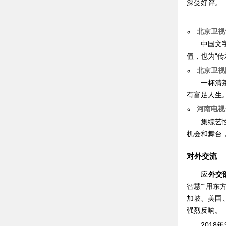
深受好评。
北京卫视
中国文
值，也为“
北京卫视
一杯清
有富足人生
河南电视
集综艺
机会和舞台
对外交流
应
外交
智慧”“用
加坡、美国
强烈反响。
201