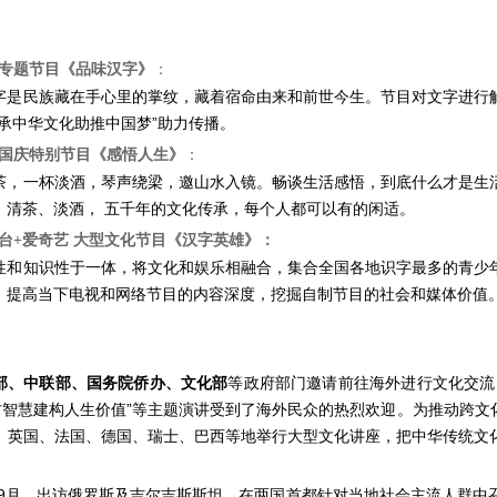
专题节目《品味汉字》
：
字是民族藏在手心里的掌纹，藏着宿命由来和前世今生。节目对文字进行
传承中华文化助推中国梦”助力传播。
国庆特别节目《感悟人生》
：
茶，一杯淡酒，琴声绕梁，邀山水入镜。畅谈生活感悟，到底什么才是生
。清茶、淡酒， 五千年的文化传承，每个人都可以有的闲适。
台+爱奇艺 大型文化节目《汉字英雄》：
性和知识性于一体，将文化和娱乐相融合，集合全国各地识字最多的青少
，提高当下电视和网络节目的内容深度，挖掘自制节目的社会和媒体价值
部、中联部、国务院侨办、文化部
等政府部门邀请前往海外进行文化交流
东方智慧建构人生价值”等主题演讲受到了海外民众的热烈欢迎。为推动跨
、英国、法国、德国、瑞士、巴西等地举行大型文化讲座，把中华传统文
8年9月，出访俄罗斯及吉尔吉斯斯坦，在两国首都针对当地社会主流人群