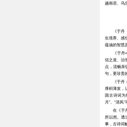
越南语、乌
《于丹
生境界、感
蕴涵的智慧
《于丹
信之道、治
点，流畅亲
句，更珍贵
《于丹
厚积薄发，
国古诗词为
月”、“清
在《于
所以然。透
事，古诗词