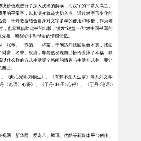
传统价值观进行了深入浅出的解读，而汉字的平常又高贵、
惯用的平常字，以其演变轨迹为切入点，通过对字形变化的
热爱，于丹教授结合自身对文字多年的使用和琢磨，作为老
，也希冀借助此书的出版，激发“键盘一代”对中国书写的
祖先祖，唤醒心中对母语的情感记忆。
对一张琴、一壶酒、一杯茶，于闲适间找回生命本真，找回
了财富、名誉、权势，却蓦然发现自己恰恰丢掉了幸福，缺
该以什么样的方式生活呢？悠闲的情趣与生活方式并非要让
失自己。
》、《此心光明万物生》、《有梦不觉人生寒》等系列文学
〈论语〉心得》、《于丹<庄子>心得》、《于丹<论语>
央视网、新华网、爱奇艺、腾讯、优酷等新媒体平台创作、