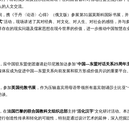
入的人文交流。
间，携《于丹〈论语〉心得》（俄文版）参展第31届莫斯科国际书展，并
式
”活动，现场讲述了其对经典、对文化、对人生、对社会的感悟，并与
界存在的现实问题及儒家思想在现今世界的价值，进一步推动中国智慧在
6年，应中国驻东盟使团邀请赴印尼雅加达参加“
中国—东盟对话关系25周年
媒体应成为促进中国—东盟关系向前发展和双方形成价值共识的重要平台
年，参加
英国伦敦书展
，作为压轴嘉宾用母语带领所有嘉宾朗诵莎士比亚“十
访谈。
年，在
法国巴黎的联合国教科文组织总部
主持“
活化汉字
”文化研讨活动。本
进行创造性传承和转化的可能性，特别是通过设计艺术的延伸，深入挖掘