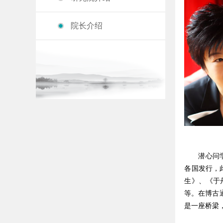
院长介绍
潜心问
各国发行，
生》
、《于
等。在博古
是一座桥梁