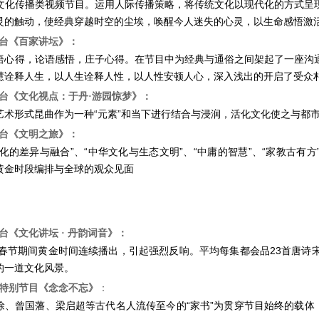
文化传播类视频节目。运用人际传播策略，将传统文化以现代化的方式呈
灵的触动，使经典穿越时空的尘埃，唤醒今人迷失的心灵，以生命感悟激
台《百家讲坛》：
语心得，论语感悟，庄子心得。在节目中为经典与通俗之间架起了一座沟
慧诠释人生，以人生诠释人性，以人性安顿人心，深入浅出的开启了受众
台《文化视点：于丹
·
游园惊梦》：
艺术形式昆曲作为一种“元素”和当下进行结合与浸润，活化文化使之与都
台《文明之旅》：
文化的差异与融合”、“中华文化与生态文明”、“中庸的智慧”、“家教古有
黄金时段编排与全球的观众见面
视台《文化讲坛
·
丹韵词音》：
2年春节期间黄金时间连续播出，引起强烈反响。平均每集都会品23首唐
的一道文化风景。
特别节目《念念不忘》
：
徐、曾国藩、梁启超等古代名人流传至今的“家书”为贯穿节目始终的载体